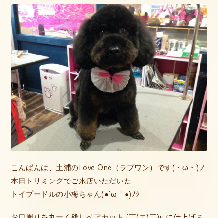
こんばんは、土浦のLove One（ラブワン）です(・ω・)ノ
本日トリミングでご来店いただいた
トイプードルの小梅ちゃん(●´ω｀●)ﾉｼ
お口周りを丸ーく残しベアカット (￣(エ)￣)y に仕上げま